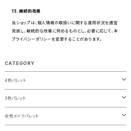
13. 継続的改善
当ショップは、個人情報の取扱いに関する運用状況を適宜
見直し、継続的な改善に努めるものとし、必要に応じて、本
プライバシーポリシーを変更することがあります。
CATEGORY
4色パレット
I LOVE パレット
3色パレット
Spring（春）
I CAN MAKE パレット
アイブロウ3色
全色メイクパレット