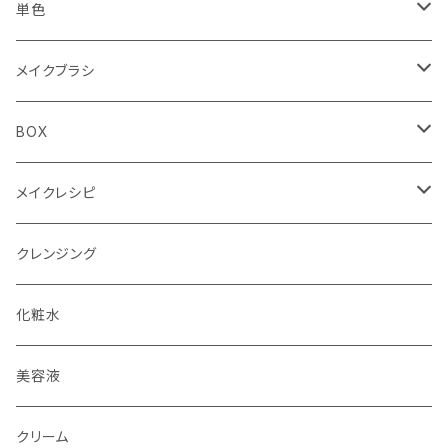
Summer（夏）
Spring（春）
YE（イエロー）
アイシャドウ4色パレット
アイシャドウ87色
単色
Autumn（秋）
Summer（夏）
RD（レッド）
PK（ピンク）
4色パレット（ケース）
リップ30色
単色ケース付（オリジナルBOX付）
メイクブラシ
Winter（冬）
Autumn（秋）
DB（ダークブラウン）
BR（ブラウン）
フェイスブラシ
BOX
Winter（冬）
BK（ブラック）
チークブラシ
単色用BOX
メイクレシピ
アイシャドウブラシ（M）
4色パレット用BOX
メイクレシピ20枚入り
クレンジング
アイシャドウブラシ（S）
全色メイクパレット用BOX
メイクレシピ50枚入り
化粧水
アイブロウブラシ
美容液
スクリューブラシ
クリーム