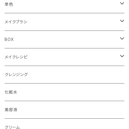
Summer（夏）
Spring（春）
YE（イエロー）
アイシャドウ4色パレット
アイシャドウ87色
単色
Autumn（秋）
Summer（夏）
RD（レッド）
PK（ピンク）
4色パレット（ケース）
リップ30色
単色ケース付（オリジナルBOX付）
メイクブラシ
Winter（冬）
Autumn（秋）
DB（ダークブラウン）
BR（ブラウン）
フェイスブラシ
BOX
Winter（冬）
BK（ブラック）
チークブラシ
単色用BOX
メイクレシピ
アイシャドウブラシ（M）
4色パレット用BOX
メイクレシピ20枚入り
クレンジング
アイシャドウブラシ（S）
全色メイクパレット用BOX
メイクレシピ50枚入り
化粧水
アイブロウブラシ
美容液
スクリューブラシ
クリーム