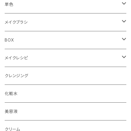
Summer（夏）
Spring（春）
YE（イエロー）
アイシャドウ4色パレット
アイシャドウ87色
単色
Autumn（秋）
Summer（夏）
RD（レッド）
PK（ピンク）
4色パレット（ケース）
リップ30色
単色ケース付（オリジナルBOX付）
メイクブラシ
Winter（冬）
Autumn（秋）
DB（ダークブラウン）
BR（ブラウン）
フェイスブラシ
BOX
Winter（冬）
BK（ブラック）
チークブラシ
単色用BOX
メイクレシピ
アイシャドウブラシ（M）
4色パレット用BOX
メイクレシピ20枚入り
クレンジング
アイシャドウブラシ（S）
全色メイクパレット用BOX
メイクレシピ50枚入り
化粧水
アイブロウブラシ
美容液
スクリューブラシ
クリーム