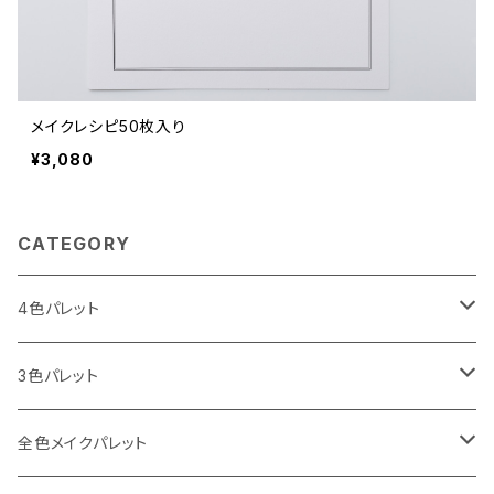
メイクレシピ50枚入り
¥3,080
CATEGORY
4色パレット
I LOVE パレット
3色パレット
Spring（春）
I CAN MAKE パレット
アイブロウ3色
全色メイクパレット