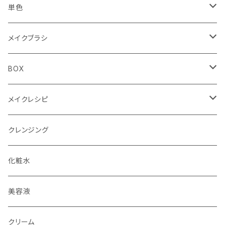
Summer（夏）
Spring（春）
YE（イエロー）
アイシャドウ4色パレット
アイシャドウ87色
単色
Autumn（秋）
Summer（夏）
RD（レッド）
PK（ピンク）
4色パレット（ケース）
リップ30色
単色ケース付（オリジナルBOX付）
メイクブラシ
Winter（冬）
Autumn（秋）
DB（ダークブラウン）
BR（ブラウン）
フェイスブラシ
BOX
Winter（冬）
BK（ブラック）
チークブラシ
単色用BOX
メイクレシピ
アイシャドウブラシ（M）
4色パレット用BOX
メイクレシピ20枚入り
クレンジング
アイシャドウブラシ（S）
全色メイクパレット用BOX
メイクレシピ50枚入り
化粧水
アイブロウブラシ
美容液
スクリューブラシ
クリーム