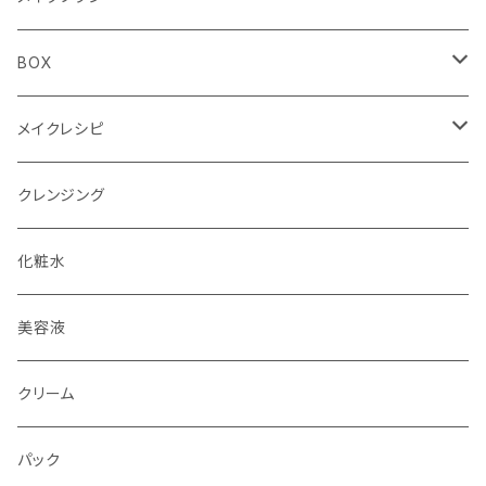
Winter（冬）
Autumn（秋）
DB（ダークブラウン）
BR（ブラウン）
フェイスブラシ
BOX
Winter（冬）
BK（ブラック）
チークブラシ
単色用BOX
メイクレシピ
アイシャドウブラシ（M）
4色パレット用BOX
メイクレシピ20枚入り
クレンジング
アイシャドウブラシ（S）
全色メイクパレット用BOX
メイクレシピ50枚入り
化粧水
アイブロウブラシ
美容液
スクリューブラシ
クリーム
コンシーラブラシ
パック