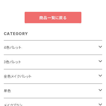
商品一覧に戻る
CATEGORY
4色パレット
I LOVE パレット
3色パレット
Spring（春）
I CAN MAKE パレット
アイブロウ3色
全色メイクパレット
Summer（夏）
Spring（春）
YE（イエロー）
アイシャドウ4色パレット
アイシャドウ87色
単色
Autumn（秋）
Summer（夏）
RD（レッド）
PK（ピンク）
4色パレット（ケース）
リップ30色
単色ケース付（オリジナルBOX付）
メイクブラシ