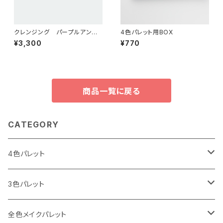
クレンジング パープルアンキ
4色パレット用BOX
ンPURPLEANKIN
¥3,300
¥770
商品一覧に戻る
CATEGORY
4色パレット
I LOVE パレット
3色パレット
Spring（春）
I CAN MAKE パレット
アイブロウ3色
全色メイクパレット