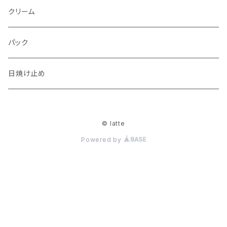
スクリューブラシ
クリーム
コンシーラブラシ
パック
リップブラシ
日焼け止め
© latte
Powered by