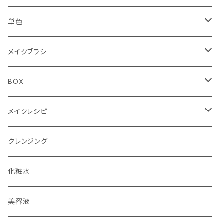
Summer（夏）
Spring（春）
YE（イエロー）
アイシャドウ4色パレット
アイシャドウ87色
単色
Autumn（秋）
Summer（夏）
RD（レッド）
PK（ピンク）
4色パレット（ケース）
リップ30色
単色ケース付（オリジナルBOX付）
メイクブラシ
Winter（冬）
Autumn（秋）
DB（ダークブラウン）
BR（ブラウン）
フェイスブラシ
BOX
Winter（冬）
BK（ブラック）
チークブラシ
単色用BOX
メイクレシピ
アイシャドウブラシ（M）
4色パレット用BOX
メイクレシピ20枚入り
クレンジング
アイシャドウブラシ（S）
全色メイクパレット用BOX
メイクレシピ50枚入り
化粧水
アイブロウブラシ
美容液