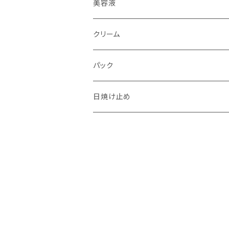
アイブロウブラシ
美容液
スクリューブラシ
クリーム
コンシーラブラシ
パック
リップブラシ
日焼け止め