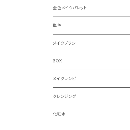
Spring（春）
I CAN MAKE パレット
アイブロウ3色
全色メイクパレット
Summer（夏）
Spring（春）
YE（イエロー）
アイシャドウ4色パレット
アイシャドウ87色
単色
Autumn（秋）
Summer（夏）
RD（レッド）
PK（ピンク）
4色パレット（ケース）
リップ30色
単色ケース付（オリジナルBOX付）
メイクブラシ
Winter（冬）
Autumn（秋）
DB（ダークブラウン）
BR（ブラウン）
フェイスブラシ
BOX
Winter（冬）
BK（ブラック）
チークブラシ
単色用BOX
メイクレシピ
アイシャドウブラシ（M）
4色パレット用BOX
メイクレシピ20枚入り
クレンジング
アイシャドウブラシ（S）
全色メイクパレット用BOX
メイクレシピ50枚入り
化粧水