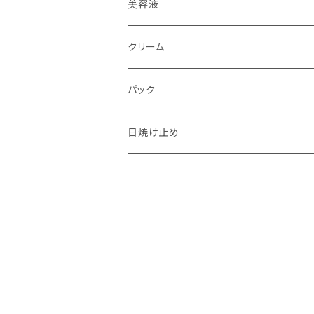
アイブロウブラシ
美容液
スクリューブラシ
クリーム
コンシーラブラシ
パック
リップブラシ
日焼け止め