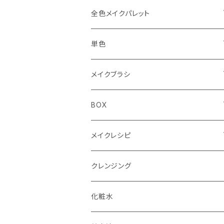
Spring（春）
I CAN MAKE パレット
アイブロウ3色
全色メイクパレット
Summer（夏）
Spring（春）
YE（イエロー）
アイシャドウ4色パレット
アイシャドウ87色
単色
Autumn（秋）
Summer（夏）
RD（レッド）
PK（ピンク）
4色パレット（ケース）
リップ30色
単色ケース付（オリジナルBOX付）
メイクブラシ
Winter（冬）
Autumn（秋）
DB（ダークブラウン）
BR（ブラウン）
フェイスブラシ
BOX
Winter（冬）
BK（ブラック）
チークブラシ
単色用BOX
メイクレシピ
アイシャドウブラシ（M）
4色パレット用BOX
メイクレシピ20枚入り
クレンジング
アイシャドウブラシ（S）
全色メイクパレット用BOX
メイクレシピ50枚入り
化粧水